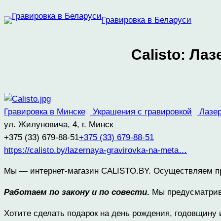
Перейти
Гравировка в Беларуси
к
содержимому
Calisto: Ла
Гравировка в Минске
Украшения с гравировкой
Лазер
ул. Жилуновича, 4, г. Минск
+375 (33) 679-88-51
+375 (33) 679-88-51
https://calisto.by/lazernaya-gravirovka-na-meta…
Мы — интернет-магазин CALISTO.BY. Осуществляем про
Работаем по закону и по совести
.
Мы предусматрива
Хотите сделать подарок на день рождения, годовщину