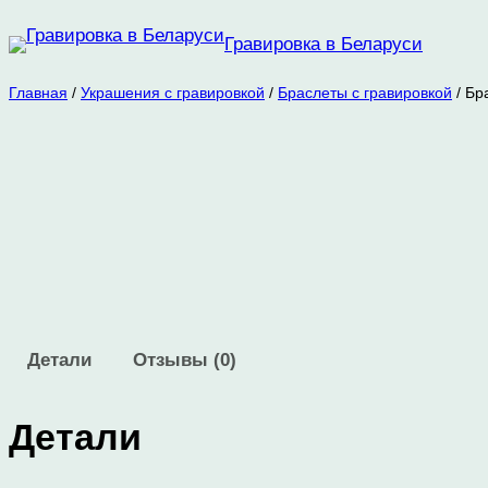
Перейти
Гравировка в Беларуси
к
содержимому
Главная
/
Украшения с гравировкой
/
Браслеты с гравировкой
/ Бр
Детали
Отзывы (0)
Детали