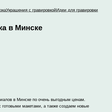
зка
Украшения с гравировкой
Идеи для гравировки
ка в Минске
риалов в Минске по очень выгодным ценам.
с готовыми макетами, а также создаем новые