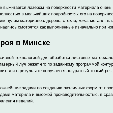
нок выжигается лазером на поверхности материала очен
 полностью в мельчайших подробностях его на поверхнос
м пулом материалов: дерево, стекло, кожа, металл, пла
и надпись смотрятся как выполненные изначально при и
кроя в Минске
сивной технологией для обработки листовых материалов
лазерный луч режет его по заданному программой конту
вится и в результате получается аккуратный тонкий ре
ложнейшие задачи по созданию различных форм от прос
дами материла и высокой производительностью, в сравн
овления изделий.