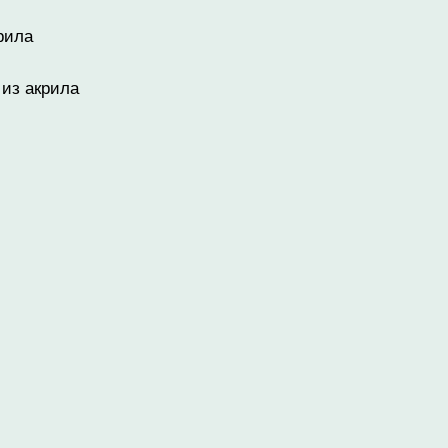
рила
 из акрила